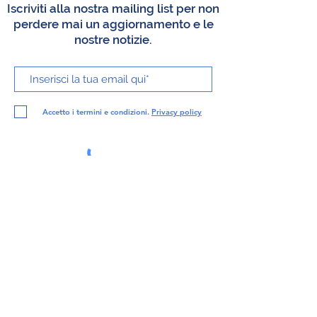
Iscriviti alla nostra mailing list per non
perdere mai un aggiornamento e le
nostre notizie.
Accetto i termini e condizioni.
Privacy policy
Iscriviti
©2021 di Associazione dei Periti Industriali della
Provincia di Padova. C.F
92048012281